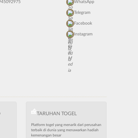
945092975
WhatsApp
Telegram
Facebook
Instagram
O
TARUHAN TOGEL
Platform togel yang menarik dari perusahan
terbaik di dunia yang menawarkan hadiah
kemenangan besar