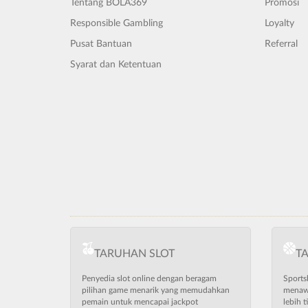
Tentang BOLA369
Promosi
Responsible Gambling
Loyalty
Pusat Bantuan
Referral
Syarat dan Ketentuan
TARUHAN SLOT
T
Penyedia slot online dengan beragam
Sports
pilihan game menarik yang memudahkan
menawa
pemain untuk mencapai jackpot
lebih 