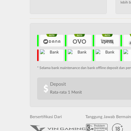
lebih 
* Selama bank maintenance dan bank offline deposit dan pen
Deposit
Rata-rata 1 Menit
Bersertifikasi Dari
Tanggung Jawab Bermain