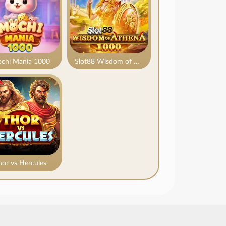
chi Mania 1000
Slot88 Wisdom of Athena 1000
hor vs Hercules