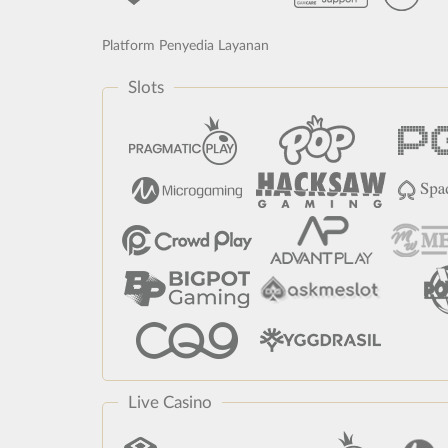
Platform Penyedia Layanan
Slots
Live Casino