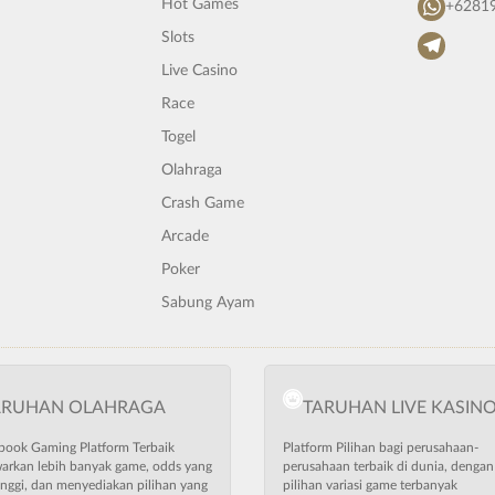
Hot Games
+6281
Slots
Live Casino
Race
Togel
Olahraga
Crash Game
Arcade
Poker
Sabung Ayam
ARUHAN OLAHRAGA
TARUHAN LIVE KASIN
book Gaming Platform Terbaik
Platform Pilihan bagi perusahaan-
rkan lebih banyak game, odds yang
perusahaan terbaik di dunia, dengan
tinggi, dan menyediakan pilihan yang
pilihan variasi game terbanyak