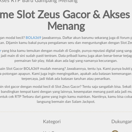
Akses RTP Baru Gampang Menang
me Slot Zeus
Gacor
&
Akses
Menang
gan modal kecil?
BOLA369
jawabannya. Daftar akun barumu sekarang juga di forum 
gkan. Dijamin kamu bakal punya pengalaman seru dan menguntungkan dengan
Slot Z
r
yang bisa kamu temukan dengan mudah di Google, punya reputasi digital yang sangat 
 jadi main di sini sudah pasti tentram. Data pribadi kamu juga akan benar-benar terj
permainan fair play, tidak akan ada lagi yang namanya kecurangan.
main
Slot Gacor BOLA369
mudah menang? Jawabannya, tentu iya. Kami punya bukti p
pa potongan apapun. Kami juga ingin mengingatkan, apakah ada batasan kemenangan di
terpercaya, jadi tidak ada batasan taruhan atau penarikan.
ain slot gacor dengan modal kecil di
Slot Zeus Gacor
? Tentu saja sangatlah bisa. Seka
 bandingkan tempat kami dengan yang lainnya, kesempatan menang pasti ada jadi m
n untuk cek RTP Terbaru dari game yang ingin kamu mainkan. Nantinya, kamu bisa cob
langsung bermain dan Salam Jackpot.
Kategori
Dukunga