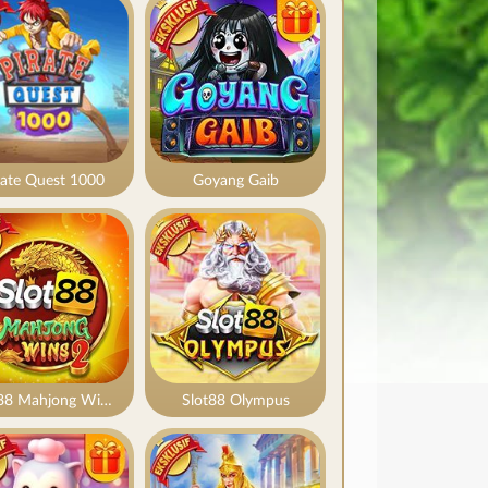
rate Quest 1000
Goyang Gaib
Slot88 Mahjong Wins 2
Slot88 Olympus