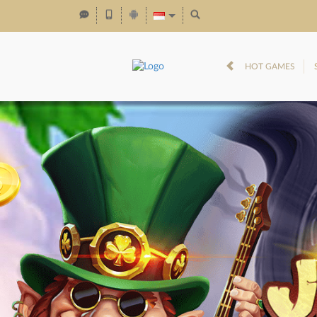
HOT GAMES