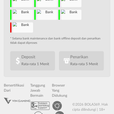
* Selama bank maintenance dan bank offline deposit dan penarikan
tidak dapat diproses
Deposit
Penarikan
Rata-rata 1 Menit
Rata-rata 5 Menit
Bersertifikasi
Tanggung
Browser
Dari
Jawab
Yang
Bermain
Didukung
©2026 BOLA369. Hak
cipta dilindungi | 18+