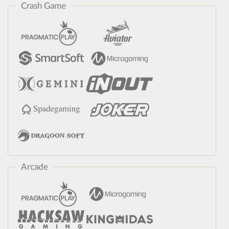
Crash Game
Arcade