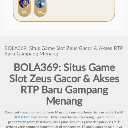
Wishes of the Genie
Wrath of Zeus
BOLA369: Situs Game Slot Zeus Gacor & Akses RTP
Baru Gampang Menang
BOLA369: Situs Game
Slot Zeus
Gacor
&
Akses
RTP
Baru
Gampang
Menang
Kamu suka main judi slot online? Mau coba menang besar dengan modal kecil?
BOLA369
jawabannya. Daftar akun barumu sekarang juga di forum
pendaftaran resmi BOLA369, situs game slot Zeus gacor dengan akses RTP
terbaru yang gampang banget buat di menangkan. Dijamin kamu bakal punya