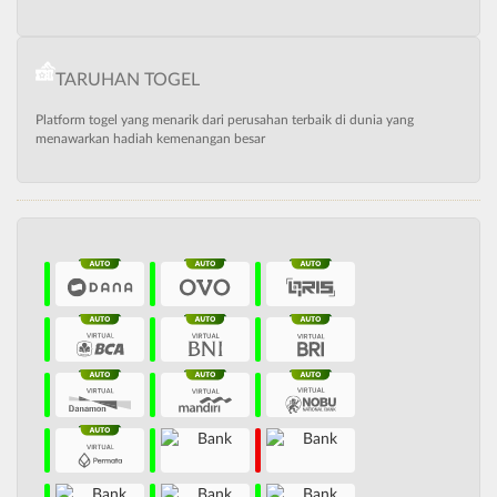
TARUHAN TOGEL
Platform togel yang menarik dari perusahan terbaik di dunia yang
menawarkan hadiah kemenangan besar