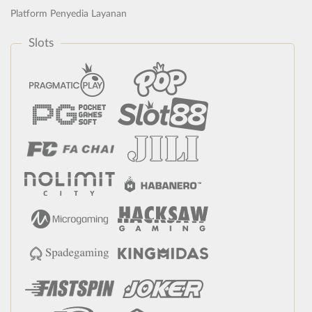
Platform Penyedia Layanan
Slots