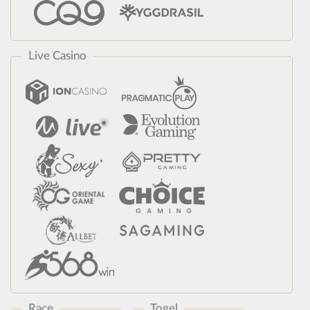
Live Casino
Race
Togel