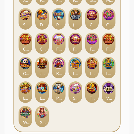
JiXiangRuYi(H5)
F-88Treasures(H5)
PINE OF PLINKO 2
FA DA CAI(H5)
G-BloomingRiches
MANEKI NEKO(H5)
Super Ace2+
Dragon Arena
Plinko2
(H5)Outlawed Heroes
C-88Drum(H5)
C-88Flower(H5)
C-88Riches(H5)
C-88Treasures(H5)
F-88Diamond(H5)
F-88Drum(H5)
F-88Flower(H5)
F-88Riches(H5)
Gold Panda(H5)
JourneyToTheWest
King-777
L-DragonRiches
L-EmperorTreasure
L-EyesOfFortune
L-GoldenToad
LuckyFish
Plinko3
Super Ace+
Triple Fish(H5)
VIP Club
Water Margin(H5)
XiBoBA