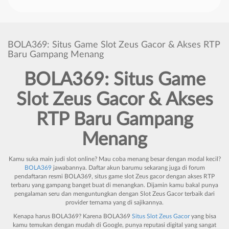
BOLA369: Situs Game Slot Zeus Gacor & Akses RTP
Baru Gampang Menang
BOLA369: Situs Game
Slot Zeus
Gacor
&
Akses
RTP
Baru
Gampang
Menang
Kamu suka main judi slot online? Mau coba menang besar dengan modal kecil?
BOLA369
jawabannya. Daftar akun barumu sekarang juga di forum
pendaftaran resmi BOLA369, situs game slot Zeus gacor dengan akses RTP
terbaru yang gampang banget buat di menangkan. Dijamin kamu bakal punya
pengalaman seru dan menguntungkan dengan
Slot Zeus Gacor
terbaik dari
provider ternama yang di sajikannya.
Kenapa harus BOLA369? Karena BOLA369
Situs Slot Zeus Gacor
yang bisa
kamu temukan dengan mudah di Google, punya reputasi digital yang sangat