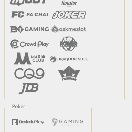
Poker