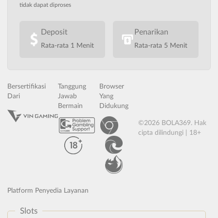
tidak dapat diproses
Deposit
Penarikan
Rata-rata 1 Menit
Rata-rata 5 Menit
Bersertifikasi
Tanggung
Browser
Dari
Jawab
Yang
Bermain
Didukung
©2026 BOLA369. Hak
cipta dilindungi | 18+
Platform Penyedia Layanan
Slots