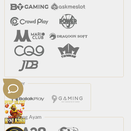
Poker
Sabung Ayam