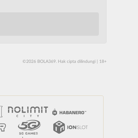
©2026 BOLA369. Hak cipta dilindungi | 18+