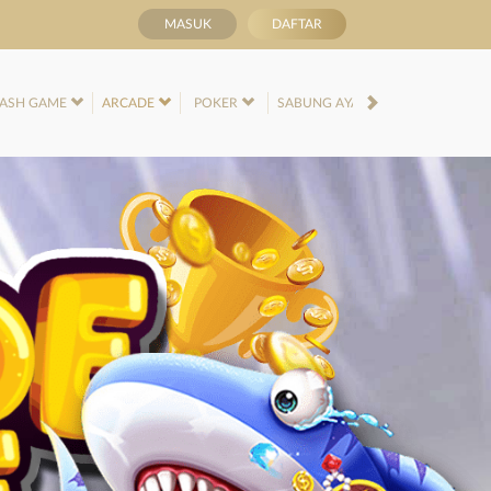
MASUK
DAFTAR
PROMOSI
ASH GAME
ARCADE
POKER
SABUNG AYAM