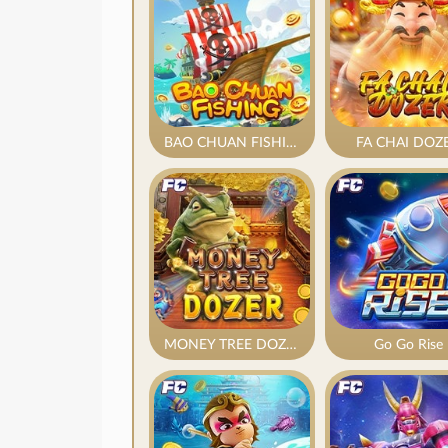
BAO CHUAN FISHING
FA CHAI DOZ
MONEY TREE DOZER
Go Go Rise