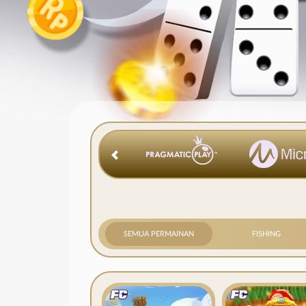
SEMUA PERMAINAN
FISHING