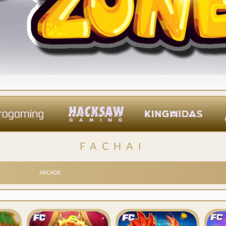
FACHAI
ARCADE