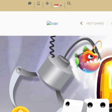
HOT GAMES