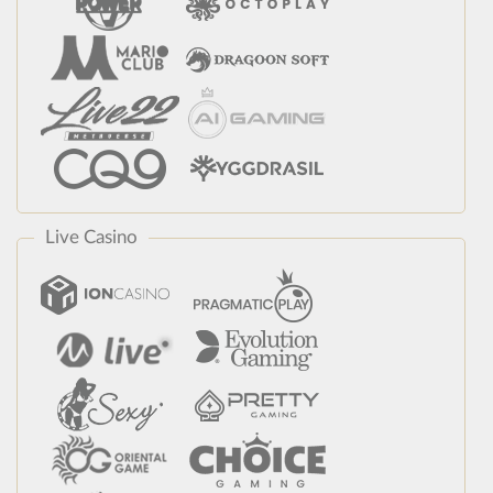
Live Casino