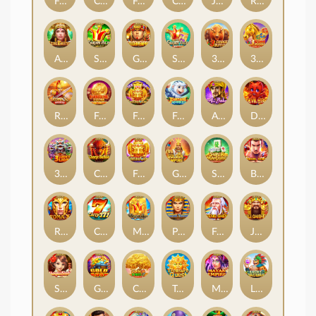
Fortune Gems 500
Clover Coins 3x3
Fortune Coins 2
Cash Coin
Jackpot Joker FEVER
ROMA X 10000
Aztec Priestess
Super Ace
Golden Empire
Super Ace Joker
3 Charge Buffalo
3 Coin Wild Horse
Roma X Deluxe
Fortune Coins
Fortune Gems 2
Fortune Monkey
Ali Baba
Devil Fire
3 LUCKY LION
Charge Buffalo
Fortune Gems
GOLDEN EMPIRE 2
SUPER MAHJONG
Boxing King
RomaX
Crazy777
Mega Ace
Pharaoh Treasure
Fengshen
Jili Caishen
Shanghai Beauty
Gold Rush
Coin Tree
Treasure Quest
Mayan Empire
Lucky Jaguar