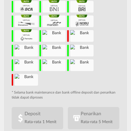
* Selama bank maintenance dan bank offline deposit dan penarikan
tidak dapat diproses
Deposit
Penarikan
Rata-rata 1 Menit
Rata-rata 5 Menit