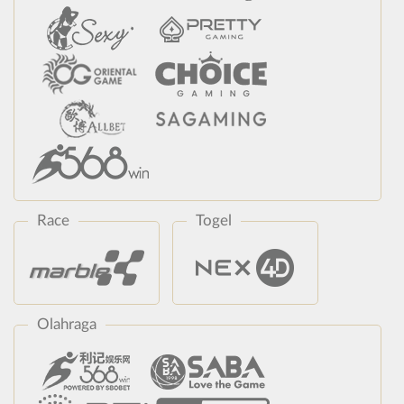
Race
Togel
Olahraga