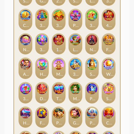
Super Ace Deluxe
Golden Queen
20 Blazing Clover
Storm of Seth 2
Lucky Jaguar 500
3 Coin Wild Tiger
Coin of Lightning
3 Lucky Baozhu
3 Coin Golden OX
Party Ape
3 Super Ace
40 Sparkling Crown
Night City
3 Witch's Lamp
10 Sparkling Crown
Lucky Jaguar 2
Nightfall Hunting
Fortune Gems Legend
Agent Ace
Hyper Burst
Money Pot
3 Lightning Blitz
Safari Mystery
World Cup
3 Pot Dragons
Devil Fire 2
TWIN WINS
Medusa
Potion Wizard
Sweet Land
Happy Taxi
Fa Fa Fa
Pirate Queen
Golden Temple
Poseidon
Charge Buffalo Ascent