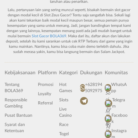
taruhan atau penarikan.
Lalu, pertanyaan lain yang sering muncul seperti, bisakah bermain slot gacor
dengan modal kecil di
Slot Zeus Gacor
? Tentu saja sangatlah bisa. Sekali lagi
akan kami tekankan baik modal kecil maupun besar, semua pemain punya
kesempatan yang sama untuk menang. Jadi, jangan bandingkan tempat kami
dengan yang lainnya, kesempatan menang pasti ada jadi mudah banget untuk
mulai bermain
Slot Gacor BOLA369
. Maka dari itu, daftar akun dan lakukan
deposit, setelah itu kami sarankan untuk cek RTP Terbaru dari game yang ingin
kamu mainkan. Nantinya, kamu bisa coba main demo terlebih dahulu. Jika
sudah merasa yakin, kamu bisa langsung bermain dan Salam Jackpot.
Kebijaksanaan
Platform
Kategori
Dukungan
Komunitas
Tentang
Promosi
Hot
+628194
WhatsA
BOLA369
Games
5092975
pp
Loyalty
Responsible
Slots
Telegra
Referral
Gambling
m
Live
Pusat Bantuan
Casino
Faceboo
k
Syarat dan
Race
Ketentuan
Instagra
Togel
m