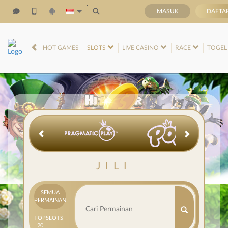
MASUK
DAFTA
IDR
12,737,725,
HOT GAMES
SLOTS
LIVE CASINO
RACE
TOGE
JILI
SEMUA
PERMAINAN
TOP
SLOTS
20