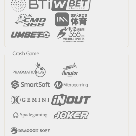
Crash Game