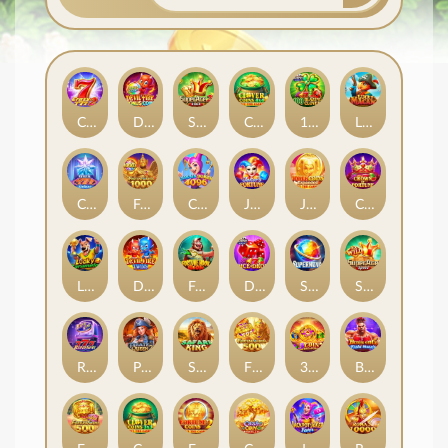
Crazy777 2
Devil Fire Bonu$ Coin
Super Ace 2
Clover Coins 4x4
100 Blazing Clover
Lucky Macaw
Crystal 777 DELUXE
Fortune Garuda 1000
Circus Joker 4096
Joker's Fortune
Joker Coins Expanded
Crown of Fortune
Lucky Caramelo
Devil Fire Twins
Fortune Hook Boom
Dice & Drop
Supernova
Super Ace SPEED
Rapid Gems 777
Pirate Queen 2
Safari King
FORTUNE GARUDA 500
3 Coin Treasures 2
Boxing King Title Match