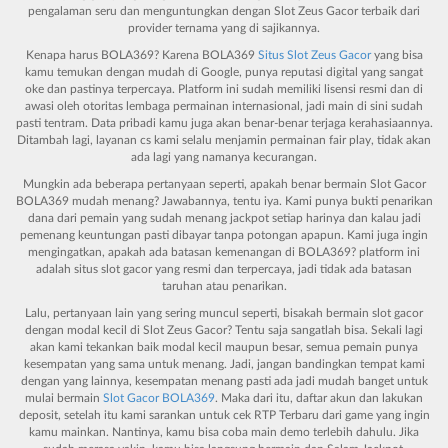
pengalaman seru dan menguntungkan dengan
Slot Zeus Gacor
terbaik dari
provider ternama yang di sajikannya.
Kenapa harus BOLA369? Karena BOLA369
Situs Slot Zeus Gacor
yang bisa
kamu temukan dengan mudah di Google, punya reputasi digital yang sangat
oke dan pastinya terpercaya. Platform ini sudah memiliki lisensi resmi dan di
awasi oleh otoritas lembaga permainan internasional, jadi main di sini sudah
pasti tentram. Data pribadi kamu juga akan benar-benar terjaga kerahasiaannya.
Ditambah lagi, layanan cs kami selalu menjamin permainan fair play, tidak akan
ada lagi yang namanya kecurangan.
Mungkin ada beberapa pertanyaan seperti, apakah benar bermain
Slot Gacor
BOLA369
mudah menang? Jawabannya, tentu iya. Kami punya bukti penarikan
dana dari pemain yang sudah menang jackpot setiap harinya dan kalau jadi
pemenang keuntungan pasti dibayar tanpa potongan apapun. Kami juga ingin
mengingatkan, apakah ada batasan kemenangan di BOLA369? platform ini
adalah situs slot gacor yang resmi dan terpercaya, jadi tidak ada batasan
taruhan atau penarikan.
Lalu, pertanyaan lain yang sering muncul seperti, bisakah bermain slot gacor
dengan modal kecil di
Slot Zeus Gacor
? Tentu saja sangatlah bisa. Sekali lagi
akan kami tekankan baik modal kecil maupun besar, semua pemain punya
kesempatan yang sama untuk menang. Jadi, jangan bandingkan tempat kami
dengan yang lainnya, kesempatan menang pasti ada jadi mudah banget untuk
mulai bermain
Slot Gacor BOLA369
. Maka dari itu, daftar akun dan lakukan
deposit, setelah itu kami sarankan untuk cek RTP Terbaru dari game yang ingin
kamu mainkan. Nantinya, kamu bisa coba main demo terlebih dahulu. Jika