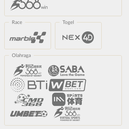
Race
Togel
Olahraga