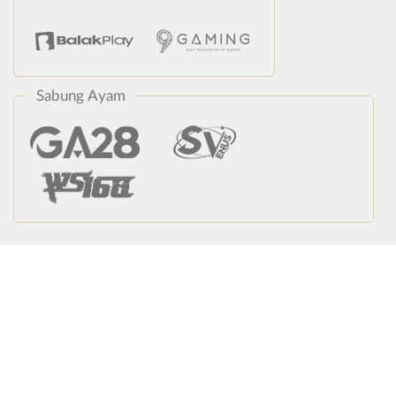
Sabung Ayam