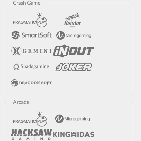
Crash Game
Arcade