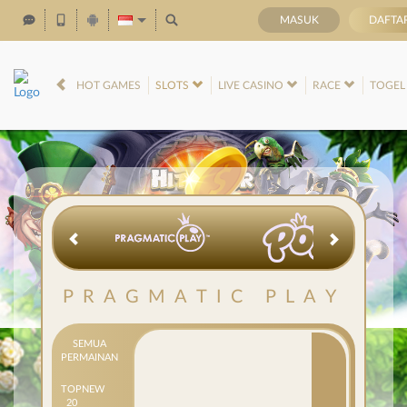
MASUK
DAFTA
IDR
12,732,987,
HOT GAMES
SLOTS
LIVE CASINO
RACE
TOGE
PRAGMATIC PLAY
SEMUA
PERMAINAN
TOP
NEW
20