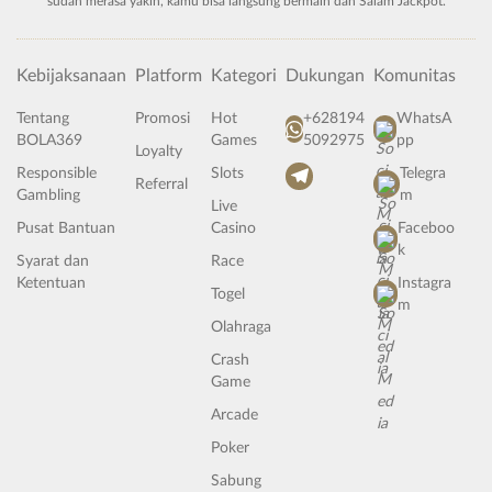
sudah merasa yakin, kamu bisa langsung bermain dan Salam Jackpot.
Kebijaksanaan
Platform
Kategori
Dukungan
Komunitas
Tentang
Promosi
Hot
+628194
WhatsA
BOLA369
Games
5092975
pp
Loyalty
Responsible
Slots
Telegra
Referral
Gambling
m
Live
Pusat Bantuan
Casino
Faceboo
k
Syarat dan
Race
Ketentuan
Instagra
Togel
m
Olahraga
Crash
Game
Arcade
Poker
Sabung