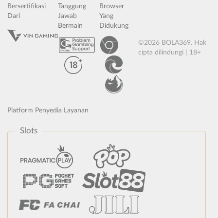
Bersertifikasi
Tanggung
Browser
Dari
Jawab
Yang
Bermain
Didukung
©2026 BOLA369. Hak
cipta dilindungi | 18+
Platform Penyedia Layanan
Slots