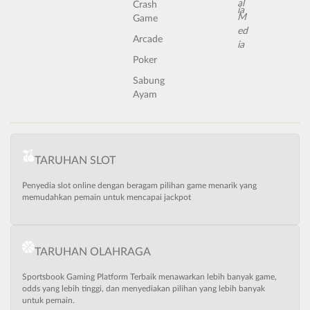
Crash
Game
Arcade
Poker
Sabung
Ayam
TARUHAN SLOT
Penyedia slot online dengan beragam pilihan game menarik yang
memudahkan pemain untuk mencapai jackpot
TARUHAN OLAHRAGA
Sportsbook Gaming Platform Terbaik menawarkan lebih banyak game,
odds yang lebih tinggi, dan menyediakan pilihan yang lebih banyak
untuk pemain.