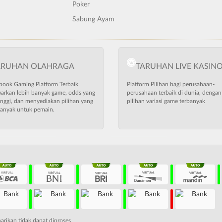
Poker
Sabung Ayam
ARUHAN OLAHRAGA
TARUHAN LIVE KASIN
book Gaming Platform Terbaik
Platform Pilihan bagi perusahaan-
rkan lebih banyak game, odds yang
perusahaan terbaik di dunia, dengan
tinggi, dan menyediakan pilihan yang
pilihan variasi game terbanyak
banyak untuk pemain.
arikan tidak dapat diproses