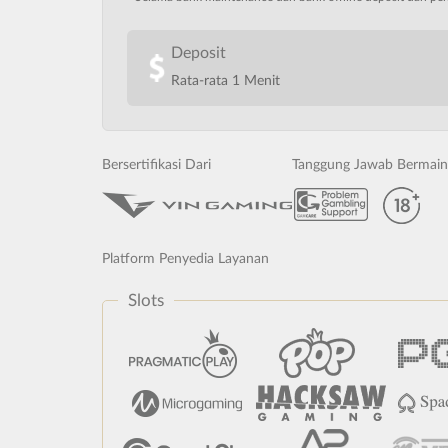
Deposit
Rata-rata 1 Menit
Bersertifikasi Dari
Tanggung Jawab Bermain
Platform Penyedia Layanan
Slots