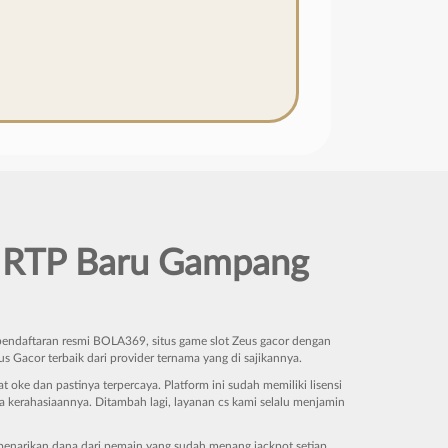
RTP
Baru
Gampang
pendaftaran resmi BOLA369, situs game slot Zeus gacor dengan
eus Gacor
terbaik dari provider ternama yang di sajikannya.
oke dan pastinya terpercaya. Platform ini sudah memiliki lisensi
aga kerahasiaannya. Ditambah lagi, layanan cs kami selalu menjamin
enarikan dana dari pemain yang sudah menang jackpot setiap