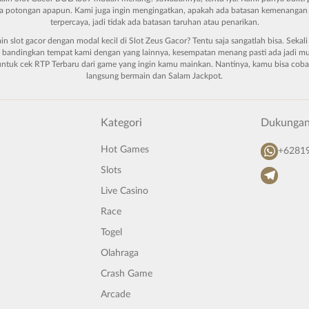
pa potongan apapun. Kami juga ingin mengingatkan, apakah ada batasan kemenangan di
terpercaya, jadi tidak ada batasan taruhan atau penarikan.
ain slot gacor dengan modal kecil di
Slot Zeus Gacor
? Tentu saja sangatlah bisa. Seka
 bandingkan tempat kami dengan yang lainnya, kesempatan menang pasti ada jadi m
n untuk cek RTP Terbaru dari game yang ingin kamu mainkan. Nantinya, kamu bisa cob
langsung bermain dan Salam Jackpot.
Kategori
Dukunga
Hot Games
+6281
Slots
Live Casino
Race
Togel
Olahraga
Crash Game
Arcade