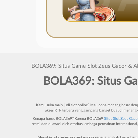
BOLA369: Situs Game Slot Zeus Gacor & 
BOLA369: Situs Ga
Kamu suka main judi slot online? Mau coba menang besar den
akses RTP terbaru yang gampang banget buat di menan
Kenapa harus BOLA369? Karena BOLA369
Situs Slot Zeus Gaco
resmi dan di awasi oleh otoritas lembaga permainan internasional,
Mungkin ada beberapa pertanyaan seperti, apakah benar ber