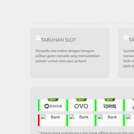
TARUHAN SLOT
T
Penyedia slot online dengan beragam
Sports
pilihan game menarik yang memudahkan
menawa
pemain untuk mencapai jackpot
lebih 
lebih 
* Selama bank maintenance dan bank offline deposit dan pen