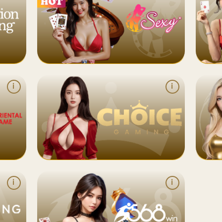
i
i
i
i