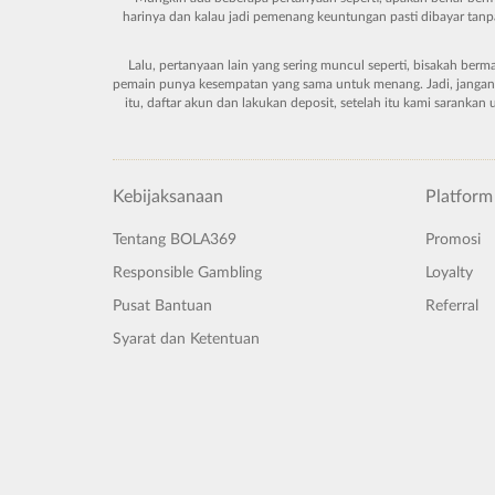
harinya dan kalau jadi pemenang keuntungan pasti dibayar tan
Lalu, pertanyaan lain yang sering muncul seperti, bisakah berm
pemain punya kesempatan yang sama untuk menang. Jadi, jangan
itu, daftar akun dan lakukan deposit, setelah itu kami saranka
Kebijaksanaan
Platform
Tentang BOLA369
Promosi
Responsible Gambling
Loyalty
Pusat Bantuan
Referral
Syarat dan Ketentuan