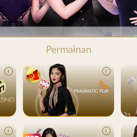
Permainan
i
i
i
i