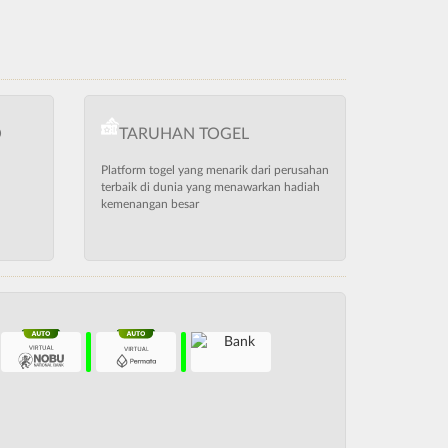
O
TARUHAN TOGEL
Platform togel yang menarik dari perusahan
terbaik di dunia yang menawarkan hadiah
kemenangan besar